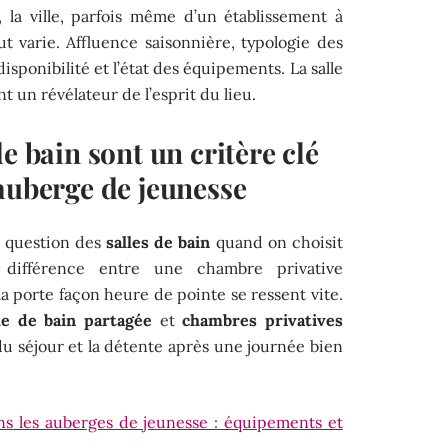
, la ville, parfois même d’un établissement à
tout varie. Affluence saisonnière, typologie des
isponibilité et l’état des équipements. La salle
nt un révélateur de l’esprit du lieu.
e bain sont un critère clé
auberge de jeunesse
la question des
salles de bain
quand on choisit
 différence entre une chambre privative
a porte façon heure de pointe se ressent vite.
le de bain partagée
et
chambres privatives
du séjour et la détente après une journée bien
s les auberges de jeunesse : équipements et