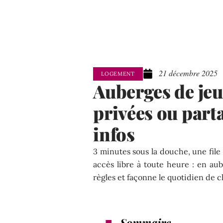
21 décembre 2025
LOGEMENT
Auberges de jeu
privées ou part
infos
3 minutes sous la douche, une file
accès libre à toute heure : en aub
règles et façonne le quotidien de 
Sommaire