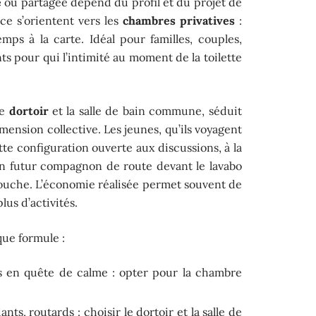
e
ou partagée dépend du profil et du projet de
ce s’orientent vers les
chambres privatives
:
emps à la carte. Idéal pour familles, couples,
ts pour qui l’intimité au moment de la toilette
le
dortoir
et la salle de bain commune, séduit
imension collective. Les jeunes, qu’ils voyagent
tte configuration ouverte aux discussions, à la
un futur compagnon de route devant le lavabo
douche. L’économie réalisée permet souvent de
lus d’activités.
que formule :
 en quête de calme : opter pour la chambre
iants, routards : choisir le dortoir et la salle de