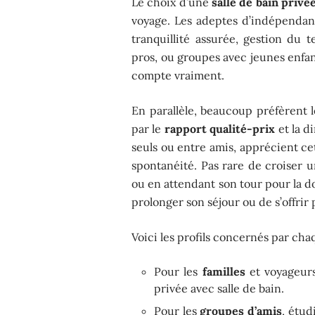
Le choix d’une
salle de bain privé
voyage. Les adeptes d’indépendan
tranquillité assurée, gestion du t
pros, ou groupes avec jeunes enfan
compte vraiment.
En parallèle, beaucoup préfèrent 
par le
rapport qualité-prix
et la d
seuls ou entre amis, apprécient ce
spontanéité. Pas rare de croiser 
ou en attendant son tour pour la 
prolonger son séjour ou de s’offrir p
Voici les profils concernés par cha
Pour les
familles
et voyageurs
privée avec salle de bain.
Pour les
groupes d’amis
, étud