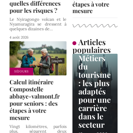
quelles différences
étapes à votre
pour les risques ?
mesure
Le Nyiragongo volcan et le
Nyamuragira se dressent à
quelques dizaines de
…
4 août 2026
Articles
populaires
ACTUS
Métiers
du
tourisme
SÉJOURS
: les plus
Calcul itinéraire
Compostelle
adaptés
abbaye-valmont.fr
pour une
pour seniors : des
carrière
étapes à votre
dans le
mesure
secteur
Vingt kilomètres, parfois
plus, séparent deux