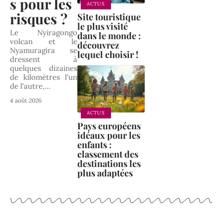
s pour les
ACTUS
risques ?
Site touristique
le plus visité
Le Nyiragongo
dans le monde :
volcan et le
découvrez
Nyamuragira se
lequel choisir !
dressent à
quelques dizaines
de kilomètres l'un
de l'autre,
…
4 août 2026
ACTUS
Pays européens
idéaux pour les
enfants :
classement des
destinations les
plus adaptées