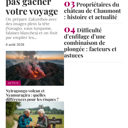
pas gâcher
Propriétaires du
votre voyage
château de Chaumont
: histoire et actualité
On prépare Zakynthos avec
des images plein la tête
(Navagio, eaux turquoise,
Difficulté
falaises blanches) et on finit
d’enfilage d’une
par empiler les
…
combinaison de
6 août 2026
plongée : facteurs et
astuces
ACTUS
Nyiragongo volcan et
Nyamuragira : quelles
différences pour les risques ?