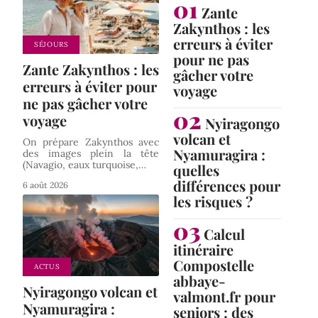
Zante
Zakynthos : les
erreurs à éviter
SÉJOURS
pour ne pas
Zante Zakynthos : les
gâcher votre
erreurs à éviter pour
voyage
ne pas gâcher votre
voyage
Nyiragongo
volcan et
On prépare Zakynthos avec
Nyamuragira :
des images plein la tête
(Navagio, eaux turquoise,
…
quelles
différences pour
6 août 2026
les risques ?
Calcul
itinéraire
Compostelle
ACTUS
abbaye-
Nyiragongo volcan et
valmont.fr pour
Nyamuragira :
seniors : des