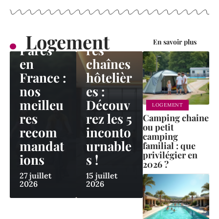
équival
ent de
LOGEMENT
Center
Meilleu
Logement
En savoir plus
Parcs
res
en
chaînes
France :
hôtelièr
nos
es :
meilleu
Découv
LOGEMENT
res
rez les 5
Camping chaine
ou petit
recom
inconto
camping
mandat
urnable
familial : que
privilégier en
ions
s !
2026 ?
27 juillet
15 juillet
2026
2026