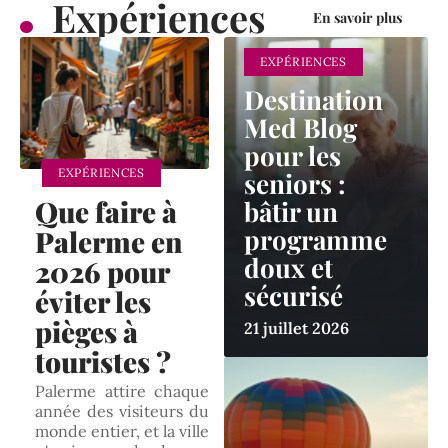
Expériences
En savoir plus
EXPÉRIENCES
Destination
Med Blog
pour les
EXPÉRIENCES
seniors :
Que faire à
bâtir un
programme
Palerme en
doux et
2026 pour
sécurisé
éviter les
pièges à
21 juillet 2026
touristes ?
Palerme attire chaque
année des visiteurs du
monde entier, et la ville