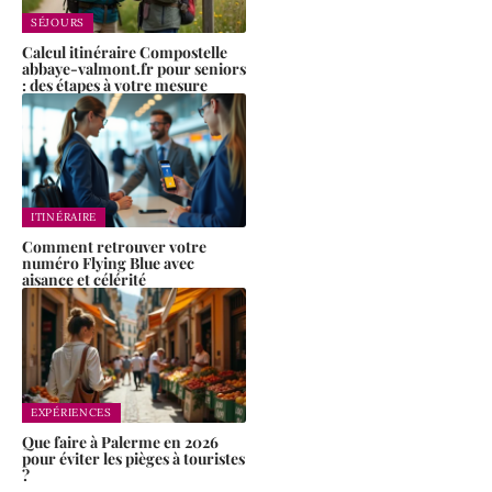
SÉJOURS
Calcul itinéraire Compostelle
abbaye-valmont.fr pour seniors
: des étapes à votre mesure
ITINÉRAIRE
Comment retrouver votre
numéro Flying Blue avec
aisance et célérité
EXPÉRIENCES
Que faire à Palerme en 2026
pour éviter les pièges à touristes
?