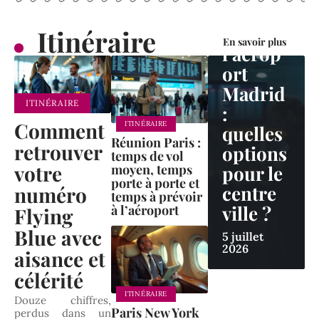
Arriver
tard à
Itinéraire
En savoir plus
l’aérop
ort
Madrid
ITINÉRAIRE
:
Comment
ITINÉRAIRE
quelles
Réunion Paris :
retrouver
options
temps de vol
votre
pour le
moyen, temps
porte à porte et
centre
numéro
temps à prévoir
ville ?
à l’aéroport
Flying
Blue avec
5 juillet
2026
aisance et
célérité
ITINÉRAIRE
Douze chiffres,
Paris New York
perdus dans un