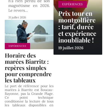
n'a rien perdu de son
EXPÉRIENCES
magnétisme en 2026.
Le revers
…
Prix tour en
31 juillet 2026
montgolfière
: tarif, durée
et expérience
inoubliable !
EXPÉRIENCES
19 juillet 2026
Horaire des
marées Biarritz :
repères simples
pour comprendre
les tableaux
Le port de référence pour les
marées à Biarritz est Boucau-
Bayonne, pas la Grande Plage.
Ce point technique
conditionne la lecture de tous
les tableaux disponibles en