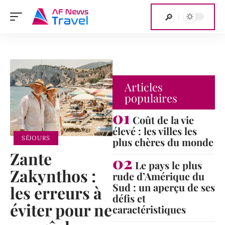
Articles
populaires
Coût de la vie
élevé : les villes les
SÉJOURS
plus chères du monde
Zante
Le pays le plus
Zakynthos :
rude d’Amérique du
Sud : un aperçu de ses
les erreurs à
défis et
éviter pour ne
caractéristiques