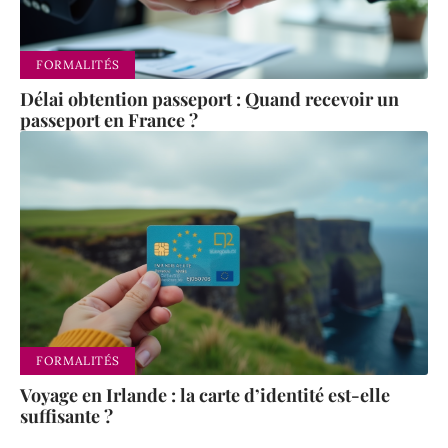
FORMALITÉS
Délai obtention passeport : Quand recevoir un
passeport en France ?
FORMALITÉS
LOGEMENT
Voyage en Irlande : la carte d’identité est-elle
Trouve
suffisante ?
r un