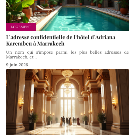
LOGEMENT
L’adresse confidentielle de l’hôtel d’Adriana
Karembeu à Marrakech
Un nom qui s'impose parmi les plus belles adresses de
Marrakech, et
…
9 juin 2026