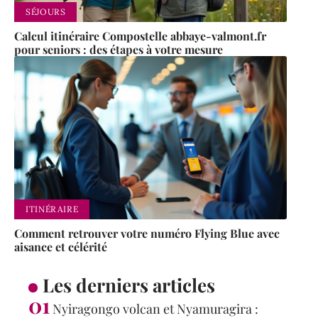
SÉJOURS
Calcul itinéraire Compostelle abbaye-valmont.fr
pour seniors : des étapes à votre mesure
ITINÉRAIRE
Comment retrouver votre numéro Flying Blue avec
aisance et célérité
Les derniers articles
Nyiragongo volcan et Nyamuragira :