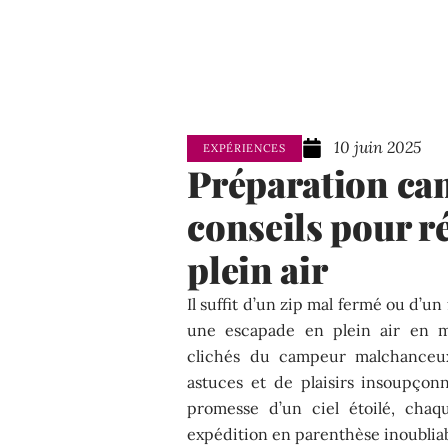
10 juin 2025
EXPÉRIENCES
Préparation cam
conseils pour ré
plein air
Il suffit d’un zip mal fermé ou d’
une escapade en plein air en ma
clichés du campeur malchanceu
astuces et de plaisirs insoupçon
promesse d’un ciel étoilé, ch
expédition en parenthèse inoubliab