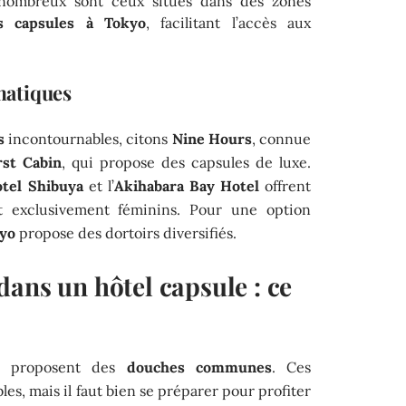
nombreux sont ceux situés dans des zones
ls capsules à Tokyo
, facilitant l’accès aux
matiques
s
incontournables, citons
Nine Hours
, connue
rst Cabin
, qui propose des capsules de luxe.
tel Shibuya
et l’
Akihabara Bay Hotel
offrent
t exclusivement féminins. Pour une option
yo
propose des dortoirs diversifiés.
ans un hôtel capsule : ce
proposent des
douches communes
. Ces
les, mais il faut bien se préparer pour profiter