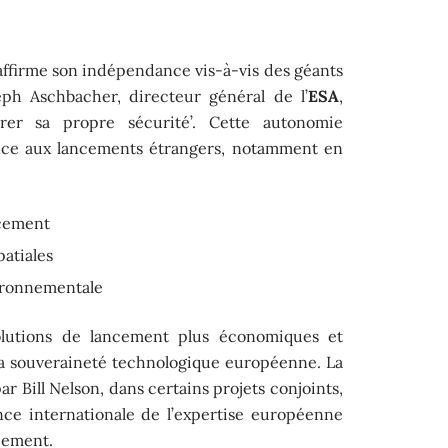
e affirme son indépendance vis-à-vis des géants
eph Aschbacher, directeur général de l’
ESA
,
urer sa propre sécurité’. Cette autonomie
nce aux lancements étrangers, notamment en
ncement
patiales
ironnementale
s solutions de lancement plus économiques et
 la souveraineté technologique européenne. La
par Bill Nelson, dans certains projets conjoints,
nce internationale de l’expertise européenne
cement.