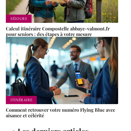
SÉJOURS
Calcul itinéraire Compostelle abbaye-valmont.fr
pour seniors : des étapes à votre mesure
ITINÉRAIRE
Comment retrouver votre numéro Flying Blue avec
aisance et célérité