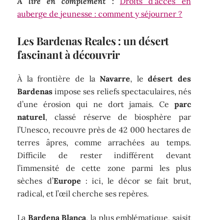
A lire en complément :
Droits d'accès en
auberge de jeunesse : comment y séjourner ?
Les Bardenas Reales : un désert
fascinant à découvrir
À la frontière de la
Navarre
, le
désert des
Bardenas
impose ses reliefs spectaculaires, nés
d’une érosion qui ne dort jamais. Ce
parc
naturel
, classé réserve de biosphère par
l’Unesco, recouvre près de 42 000 hectares de
terres âpres, comme arrachées au temps.
Difficile de rester indifférent devant
l’immensité de cette zone parmi les plus
sèches d’
Europe
: ici, le décor se fait brut,
radical, et l’œil cherche ses repères.
La
Bardena Blanca
, la plus emblématique, saisit