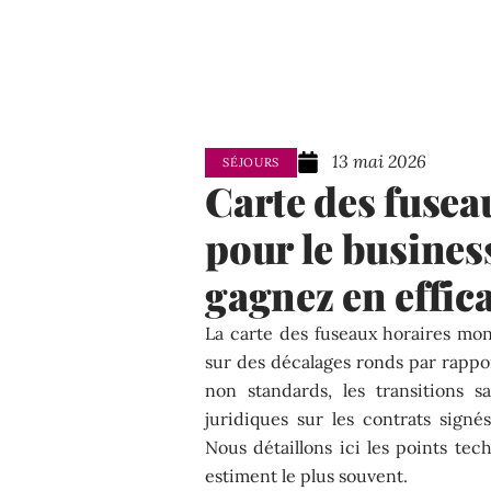
13 mai 2026
SÉJOURS
Carte des fuse
pour le business
gagnez en effica
La carte des fuseaux horaires mon
sur des décalages ronds par rappo
non standards, les transitions s
juridiques sur les contrats signé
Nous détaillons ici les points tec
estiment le plus souvent.