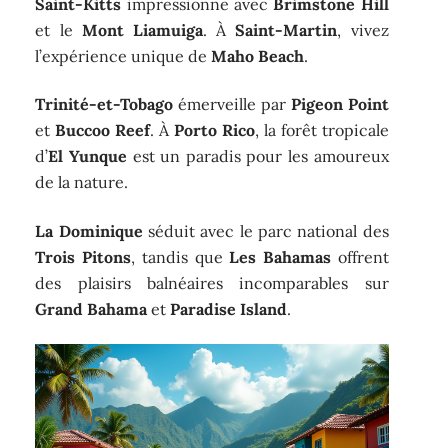
Saint-Kitts
impressionne avec
Brimstone Hill
et le
Mont Liamuiga
. À
Saint-Martin
, vivez
l’expérience unique de
Maho Beach
.
Trinité-et-Tobago
émerveille par
Pigeon Point
et
Buccoo Reef
. À
Porto Rico
, la forêt tropicale
d’
El Yunque
est un paradis pour les amoureux
de la nature.
La Dominique
séduit avec le parc national des
Trois Pitons
, tandis que
Les Bahamas
offrent
des plaisirs balnéaires incomparables sur
Grand Bahama
et
Paradise Island
.