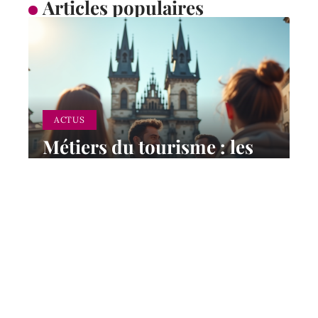
Articles populaires
ACTUS
Métiers du tourisme : les
plus adaptés pour une
carrière dans le secteur
12 mars 2026
Contact
Mentions Légales
Sitemap
© 2025 | afnewstravel.com