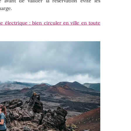
e avant de valider la réservation évite les
harge.
e électrique : bien circuler en ville en toute