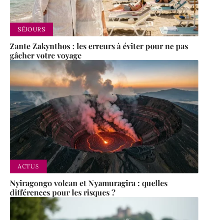
SÉJOURS
Zante Zakynthos : les erreurs à éviter pour ne pas
gâcher votre voyage
ACTUS
Nyiragongo volcan et Nyamuragira : quelles
différences pour les risques ?