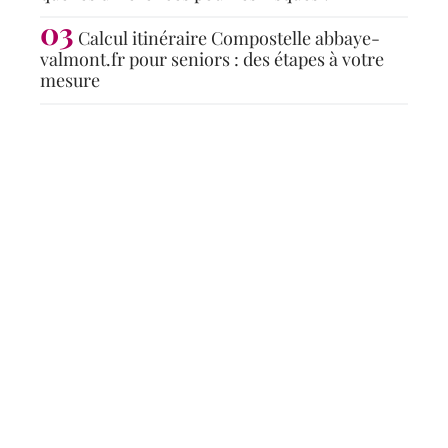
Calcul itinéraire Compostelle abbaye-
valmont.fr pour seniors : des étapes à votre
mesure
Articles populaires
ACTUS
Métiers du tourisme : les
plus adaptés pour une
carrière dans le secteur