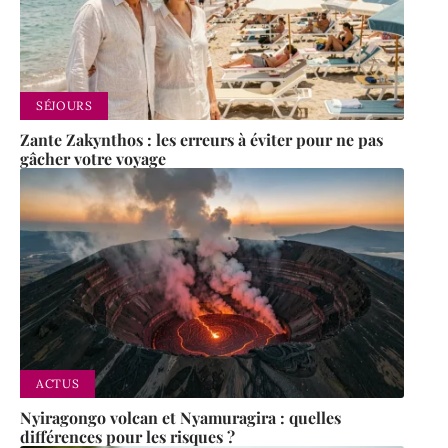
SÉJOURS
Zante Zakynthos : les erreurs à éviter pour ne pas
gâcher votre voyage
ACTUS
Nyiragongo volcan et Nyamuragira : quelles
différences pour les risques ?